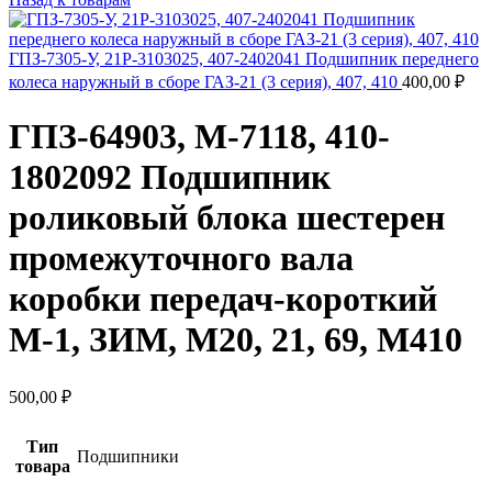
ГПЗ-7305-У, 21Р-3103025, 407-2402041 Подшипник переднего
колеса наружный в сборе ГАЗ-21 (3 серия), 407, 410
400,00
₽
ГПЗ-64903, М-7118, 410-
1802092 Подшипник
роликовый блока шестерен
промежуточного вала
коробки передач-короткий
М-1, ЗИМ, М20, 21, 69, М410
500,00
₽
Тип
Подшипники
товара