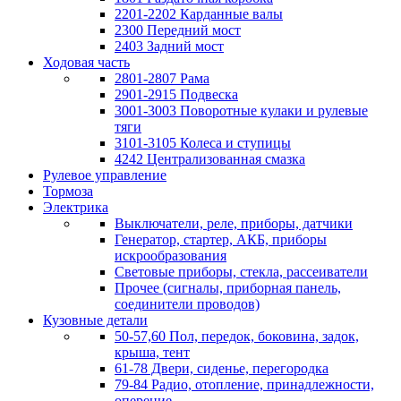
2201-2202 Карданные валы
2300 Передний мост
2403 Задний мост
Ходовая часть
2801-2807 Рама
2901-2915 Подвеска
3001-3003 Поворотные кулаки и рулевые
тяги
3101-3105 Колеса и ступицы
4242 Централизованная смазка
Рулевое управление
Тормоза
Электрика
Выключатели, реле, приборы, датчики
Генератор, стартер, АКБ, приборы
искрообразования
Световые приборы, стекла, рассеиватели
Прочее (сигналы, приборная панель,
соединители проводов)
Кузовные детали
50-57,60 Пол, передок, боковина, задок,
крыша, тент
61-78 Двери, сиденье, перегородка
79-84 Радио, отопление, принадлежности,
оперение