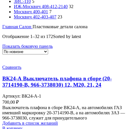
ЗИС-110
5
ИЖ-Москвич 408-412-2140
32
Москвич 400-401
7
Москвич 402-403-407
23
Главная
Салон
Пластиковые детали салона
Отображение 1–32 из 172
Sorted by latest
Показать боковую панель
Сравнить
ВК24-А Выключатель плафона в сборе (20-
3714190-В, 966-3738030) 12, М20, 21, 24
Артикул:
ВК24-А-1
700,00
₽
Выключатель плафона в сборе ВК24-А, на автомобилях ГАЗ
имевший маркировку 20-3714190-В, а на автомобилях ЗАЗ —
966-3738030, служит для принудительного
Добавить в список желаний
В корзину