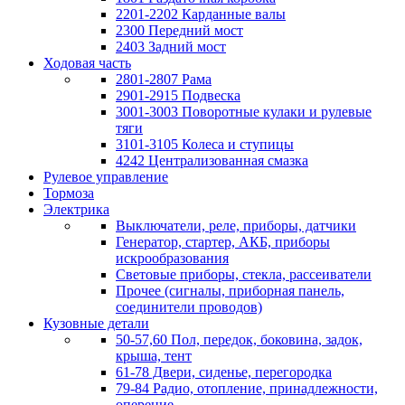
2201-2202 Карданные валы
2300 Передний мост
2403 Задний мост
Ходовая часть
2801-2807 Рама
2901-2915 Подвеска
3001-3003 Поворотные кулаки и рулевые
тяги
3101-3105 Колеса и ступицы
4242 Централизованная смазка
Рулевое управление
Тормоза
Электрика
Выключатели, реле, приборы, датчики
Генератор, стартер, АКБ, приборы
искрообразования
Световые приборы, стекла, рассеиватели
Прочее (сигналы, приборная панель,
соединители проводов)
Кузовные детали
50-57,60 Пол, передок, боковина, задок,
крыша, тент
61-78 Двери, сиденье, перегородка
79-84 Радио, отопление, принадлежности,
оперение