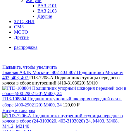
Жигули
ВАЗ 2101
ВАЗ 2103
Другие
ЗИС, ЗИЛ
СМЗ
МОТО
Другие
распродажа
Нажмите, чтобы увеличить
Главная
АЗЛК
Москвич 402-403-407
Подшипники Москвич
402, 403, 407
ГПЗ-7208-А Подшипник ступицы переднего
колеса в сборе внутренний (410-3103020) М410
ГПЗ-108804 Подшипник упорный шкворня передней оси в
сборе (400-2902120) М400, 24
120,00
₽
Назад к товарам