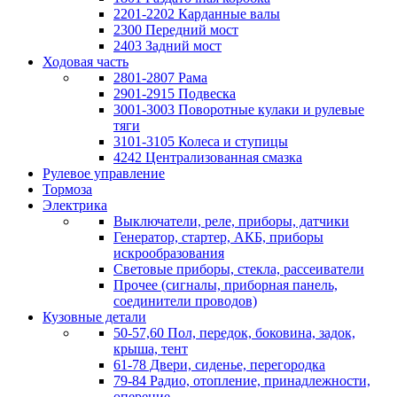
2201-2202 Карданные валы
2300 Передний мост
2403 Задний мост
Ходовая часть
2801-2807 Рама
2901-2915 Подвеска
3001-3003 Поворотные кулаки и рулевые
тяги
3101-3105 Колеса и ступицы
4242 Централизованная смазка
Рулевое управление
Тормоза
Электрика
Выключатели, реле, приборы, датчики
Генератор, стартер, АКБ, приборы
искрообразования
Световые приборы, стекла, рассеиватели
Прочее (сигналы, приборная панель,
соединители проводов)
Кузовные детали
50-57,60 Пол, передок, боковина, задок,
крыша, тент
61-78 Двери, сиденье, перегородка
79-84 Радио, отопление, принадлежности,
оперение