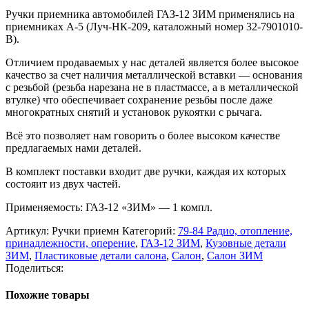
Ручки приемника автомобилей ГАЗ-12 ЗИМ применялись на
приемниках А-5 (Луч-НК-209, каталожный номер 32-7901010-
В).
Отличием продаваемых у нас деталей является более высокое
качество за счет наличия металлической вставки — основания
с резьбой (резьба нарезана не в пластмассе, а в металлической
втулке) что обеспечивает сохранение резьбы после даже
многократных снятий и установок рукоятки с рычага.
Всё это позволяет нам говорить о более высоком качестве
предлагаемых нами деталей.
В комплект поставки входит две ручки, каждая их которых
состояит из двух частей.
Применяемость: ГАЗ-12 «ЗИМ» — 1 компл.
Артикул:
Ручки приемн
Категорий:
79-84 Радио, отопление,
принадлежности, оперение
,
ГАЗ-12 ЗИМ
,
Кузовные детали
ЗИМ
,
Пластиковые детали салона
,
Салон
,
Салон ЗИМ
Поделиться:
Похожие товары