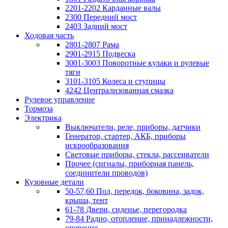
2201-2202 Карданные валы
2300 Передний мост
2403 Задний мост
Ходовая часть
2801-2807 Рама
2901-2915 Подвеска
3001-3003 Поворотные кулаки и рулевые
тяги
3101-3105 Колеса и ступицы
4242 Централизованная смазка
Рулевое управление
Тормоза
Электрика
Выключатели, реле, приборы, датчики
Генератор, стартер, АКБ, приборы
искрообразования
Световые приборы, стекла, рассеиватели
Прочее (сигналы, приборная панель,
соединители проводов)
Кузовные детали
50-57,60 Пол, передок, боковина, задок,
крыша, тент
61-78 Двери, сиденье, перегородка
79-84 Радио, отопление, принадлежности,
оперение