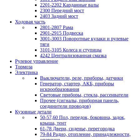
2201-2202 Карданные валы
2300 Передний мост
2403 Задний мост
Ходовая часть
2801-2807 Рама
2901-2915 Подвеска
3001-3003 Поворотные кулаки и рулевые
тяги
3101-3105 Колеса и ступицы
4242 Централизованная смазка
Рулевое управление
Тормоза
Электрика
Выключатели, реле, приборы, датчики
Генератор, стартер, АКБ, приборы
искрообразования
Световые приборы, стекла, рассеиватели
Прочее (сигналы, приборная панель,
соединители проводов)
Кузовные детали
50-57,60 Пол, передок, боковина, задок,
крыша, тент
61-78 Двери, сиденье, перегородка
79-84 Радио, отопление, принадлежности,
оперение