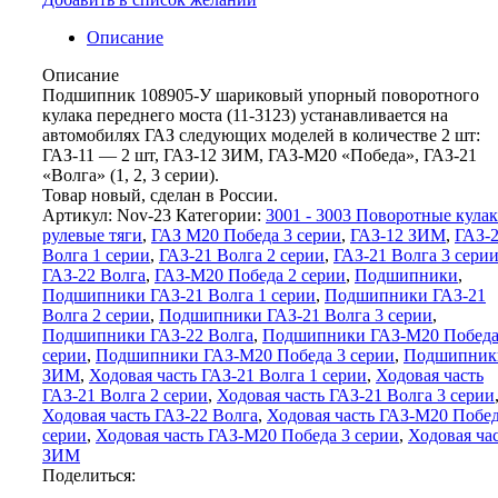
Описание
Описание
Подшипник 108905-У шариковый упорный поворотного
кулака переднего моста (11-3123) устанавливается на
автомобилях ГАЗ следующих моделей в количестве 2 шт:
ГАЗ-11 — 2 шт, ГАЗ-12 ЗИМ, ГАЗ-М20 «Победа», ГАЗ-21
«Волга» (1, 2, 3 серии).
Товар новый, сделан в России.
Артикул:
Nov-23
Категории:
3001 - 3003 Поворотные кулак
рулевые тяги
,
ГАЗ М20 Победа 3 серии
,
ГАЗ-12 ЗИМ
,
ГАЗ-
Волга 1 серии
,
ГАЗ-21 Волга 2 серии
,
ГАЗ-21 Волга 3 сери
ГАЗ-22 Волга
,
ГАЗ-М20 Победа 2 серии
,
Подшипники
,
Подшипники ГАЗ-21 Волга 1 серии
,
Подшипники ГАЗ-21
Волга 2 серии
,
Подшипники ГАЗ-21 Волга 3 серии
,
Подшипники ГАЗ-22 Волга
,
Подшипники ГАЗ-М20 Победа
серии
,
Подшипники ГАЗ-М20 Победа 3 серии
,
Подшипник
ЗИМ
,
Ходовая часть ГАЗ-21 Волга 1 серии
,
Ходовая часть
ГАЗ-21 Волга 2 серии
,
Ходовая часть ГАЗ-21 Волга 3 серии
Ходовая часть ГАЗ-22 Волга
,
Ходовая часть ГАЗ-М20 Побед
серии
,
Ходовая часть ГАЗ-М20 Победа 3 серии
,
Ходовая ча
ЗИМ
Поделиться: