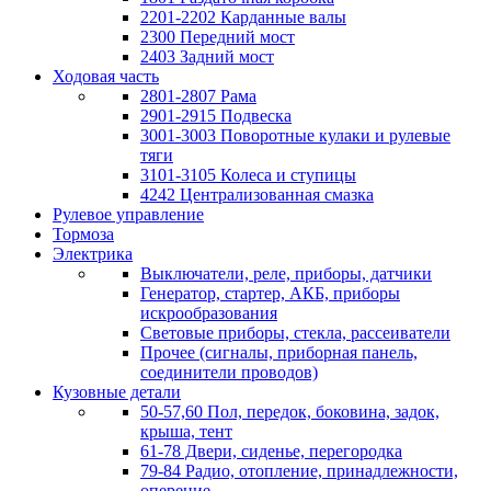
2201-2202 Карданные валы
2300 Передний мост
2403 Задний мост
Ходовая часть
2801-2807 Рама
2901-2915 Подвеска
3001-3003 Поворотные кулаки и рулевые
тяги
3101-3105 Колеса и ступицы
4242 Централизованная смазка
Рулевое управление
Тормоза
Электрика
Выключатели, реле, приборы, датчики
Генератор, стартер, АКБ, приборы
искрообразования
Световые приборы, стекла, рассеиватели
Прочее (сигналы, приборная панель,
соединители проводов)
Кузовные детали
50-57,60 Пол, передок, боковина, задок,
крыша, тент
61-78 Двери, сиденье, перегородка
79-84 Радио, отопление, принадлежности,
оперение