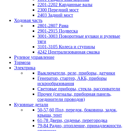
2201-2202 Карданные валы
2300 Передний мост
2403 Задний мост
Ходовая часть
2801-2807 Рама
2901-2915 Подвеска
3001-3003 Поворотные кулаки и рулевые
тяги
3101-3105 Колеса и ступицы
4242 Централизованная смазка
Рулевое управление
Тормоза
Электрика
Выключатели, реле, приборы, датчики
Генератор, стартер, АКБ, приборы
искрообразования
Световые приборы, стекла, рассеиватели
Прочее (сигналы, приборная панель,
соединители проводов)
Кузовные детали
50-57,60 Пол, передок, боковина, задок,
крыша, тент
61-78 Двери, сиденье, перегородка
79-84 Радио, отопление, принадлежности,
оперение