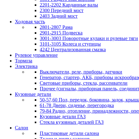
2201-2202 Карданные валы
2300 Передний мост
2403 Задний мост
Ходовая часть
2801-2807 Рама
2901-2915 Подвеска
3001-3003 Поворотные кулаки и рулевые тяги
3101-3105 Колеса и ступицы
4242 Централизованная смазка
Рулевое управление
Тормоза
Электрика
Выключатели, реле, приборы, датчики
Генератор, стартер, АКБ, приборы искрообра
Световые приборы, стекла, рассеиватели
Прочее (сигналы, приборная панель, соедини
Кузовные детали
50-57,60 Пол, передок, боковина, задок, крыша
61-78 Двери, сиденье, перегородка
79-84 Радио, отопление, принадлежности, оп
Кузовные детали ГАЗ
Стекла кузовных деталей ГАЗ
Салон
Пластиковые детали салона
Ткани и ленты салонов