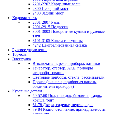
2201-2202 Карданные валы
2300 Передний мост
2403 Задний мост
Ходовая часть
2801-2807 Рама
2901-2915 Подвеска
3001-3003 Поворотные кулаки и рулевые
тяги
3101-3105 Колеса и ступицы
4242 Централизованная смазка
Рулевое управление
Тормоза
Электрика
Выключатели, реле, приборы, датчики
Генератор, стартер, АКБ, приборы
искрообразования
Световые приборы, стекла, рассеиватели
Прочее (сигналы, приборная панель,
соединители проводов)
Кузовные детали
50-57,60 Пол, передок, боковина, задок,
крыша, тент
61-78 Двери, сиденье, перегородка
79-84 Радио, отопление, принадлежности,
оперение