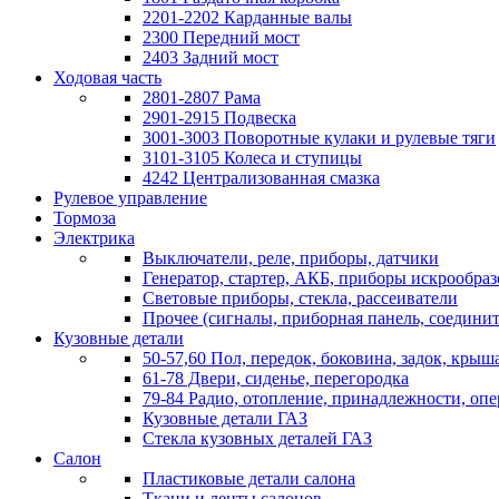
2201-2202 Карданные валы
2300 Передний мост
2403 Задний мост
Ходовая часть
2801-2807 Рама
2901-2915 Подвеска
3001-3003 Поворотные кулаки и рулевые тяги
3101-3105 Колеса и ступицы
4242 Централизованная смазка
Рулевое управление
Тормоза
Электрика
Выключатели, реле, приборы, датчики
Генератор, стартер, АКБ, приборы искрообра
Световые приборы, стекла, рассеиватели
Прочее (сигналы, приборная панель, соедини
Кузовные детали
50-57,60 Пол, передок, боковина, задок, крыша
61-78 Двери, сиденье, перегородка
79-84 Радио, отопление, принадлежности, оп
Кузовные детали ГАЗ
Стекла кузовных деталей ГАЗ
Салон
Пластиковые детали салона
Ткани и ленты салонов