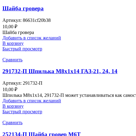
Шайба гровера
Артикул:
86631cf20b38
10,00
₽
Шайба гровера
Добавить в список желаний
В корзину
Быстрый просмотр
Сравнить
291732-П Шпилька М8х1х14 ГАЗ-21, 24, 14
Артикул:
291732-П
10,00
₽
Шпилька М8х1х14, 291732-П может устанавливаться как самост
Добавить в список желаний
В корзину
Быстрый просмотр
Сравнить
252134-П Шайба гровер М6Т