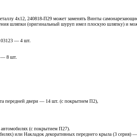
аллу 4х12, 240818-П29 может заменять Винты самонарезающие 
чения шляпки (оригинальный шуруп имел плоскую шляпку) и мо
103123 — 4 шт.
 — 8 шт.
та передней двери — 14 шт. (с покрытием П2),
х автомобилях (с покрытием П27).
билях) или Накладок декоративных переднего крыла (3 серия) —