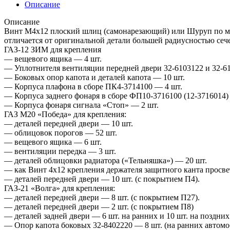
Описание
Описание
Винт М4х12 плоский шлиц (самонарезающий) или Шуруп по мет
отличается от оригинальной детали большей радиусностью се
ГАЗ-12 ЗИМ для крепления
— вещевого ящика — 4 шт.
— Уплотнителя вентиляции передней двери 32-6103122 и 32-6
— Боковых опор капота и деталей капота — 10 шт.
— Корпуса плафона в сборе ПК4-3714100 — 4 шт.
— Корпуса заднего фонаря в сборе ФП10-3716100 (12-3716014)
— Корпуса фонаря сигнала «Стоп» — 2 шт.
ГАЗ М20 «Победа» для крепления:
— деталей передней двери — 10 шт.
— облицовок порогов — 52 шт.
— вещевого ящика — 6 шт.
— вентиляции передка — 3 шт.
— деталей облицовки радиатора («Тельняшка») — 20 шт.
— как Винт 4х12 крепления держателя защитного канта просве
— деталей передней двери — 10 шт. (с покрытием П4).
ГАЗ-21 «Волга» для крепления:
— деталей передней двери — 8 шт. (с покрытием П27).
— деталей передней двери — 2 шт. (с покрытием П8)
— деталей задней двери — 6 шт. на ранних и 10 шт. на поздни
— Опор капота боковых 32-8402220 — 8 шт. (на ранних автомо