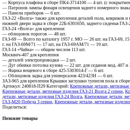
— Корпуса плафона в сборе ПК4-3714100 — 4 шт. (с покрытие
— Патронов лампы фонаря освещения заднего номерного знака 
— Панели приборов — 6 шт.
ГАЗ-22 «Волга» также для крепления деталей пола, ковриков и
нижней двери задка в сборе 22Б-6301650, заднего сиденья ГА
ГАЗ-24 «Волга» для крепления:
— облицовок порогов — 48 шт.
ГАЗ-69 — Всего по каталогу 1957 г. МО — 26 шт. на ГАЗ-69, 15 
г. на ГАЗ-69М/71 — 17 шт, на ГАЗ-69АМ/71 — 19 шт.
ГАЗ-14 «Чайка» — общим числом 113 шт.
Москвич-407 для крепления
— деталей электропроводки — 2 шт.
— Дуг обивки потолка кузова — 22 шт. для седанов мод. 407 и 
— Ящика вещевого в сборе 425-5303014-Г — 6 шт.
— Облицовок задка для универсалов 423/423Н — 6 шт.
ЗАЗ-965 для крепления Крышки заглушки туннеля пола в сборе
Артикул:
240818-П29
Категорий:
Крепежные детали, метизные
Крепежные детали, метизные изделия ГАЗ-21 Волга 2 серии
,
Кр
детали, метизные изделия ГАЗ-24 Волга
,
Крепежные детали, ме
ГАЗ-М20 Победа 3 серии
,
Крепежные детали, метизные издели
Поделиться:
Похожие товары