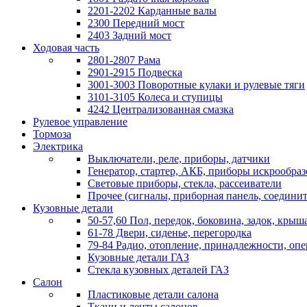
2201-2202 Карданные валы
2300 Передний мост
2403 Задний мост
Ходовая часть
2801-2807 Рама
2901-2915 Подвеска
3001-3003 Поворотные кулаки и рулевые тяги
3101-3105 Колеса и ступицы
4242 Централизованная смазка
Рулевое управление
Тормоза
Электрика
Выключатели, реле, приборы, датчики
Генератор, стартер, АКБ, приборы искрообра
Световые приборы, стекла, рассеиватели
Прочее (сигналы, приборная панель, соедини
Кузовные детали
50-57,60 Пол, передок, боковина, задок, крыша
61-78 Двери, сиденье, перегородка
79-84 Радио, отопление, принадлежности, оп
Кузовные детали ГАЗ
Стекла кузовных деталей ГАЗ
Салон
Пластиковые детали салона
Ткани и ленты салонов