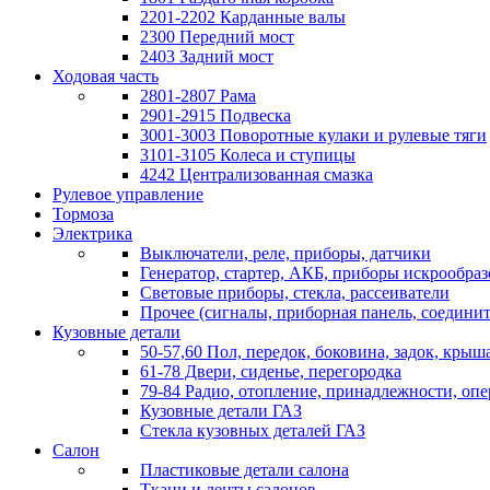
2201-2202 Карданные валы
2300 Передний мост
2403 Задний мост
Ходовая часть
2801-2807 Рама
2901-2915 Подвеска
3001-3003 Поворотные кулаки и рулевые тяги
3101-3105 Колеса и ступицы
4242 Централизованная смазка
Рулевое управление
Тормоза
Электрика
Выключатели, реле, приборы, датчики
Генератор, стартер, АКБ, приборы искрообра
Световые приборы, стекла, рассеиватели
Прочее (сигналы, приборная панель, соедини
Кузовные детали
50-57,60 Пол, передок, боковина, задок, крыша
61-78 Двери, сиденье, перегородка
79-84 Радио, отопление, принадлежности, оп
Кузовные детали ГАЗ
Стекла кузовных деталей ГАЗ
Салон
Пластиковые детали салона
Ткани и ленты салонов