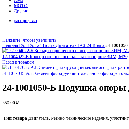
СМЗ
МОТО
Другие
распродажа
Нажмите, чтобы увеличить
Главная
ГАЗ
ГАЗ-24 Волга
Двигатель ГАЗ-24 Волга
24-1001050
12-1004022-Б Кольцо поршневого пальца стопорное ЗИМ, М20, 
Назад к товарам
51-1017035-А3 Элемент фильтрующий масляного фильтра тонко
24-1001050-Б Подушка опоры 
350,00
₽
Тип товара
Двигатель, Резино-технические изделия, уплотни