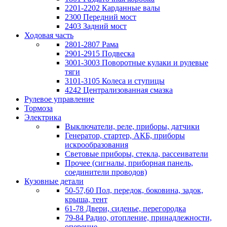
2201-2202 Карданные валы
2300 Передний мост
2403 Задний мост
Ходовая часть
2801-2807 Рама
2901-2915 Подвеска
3001-3003 Поворотные кулаки и рулевые
тяги
3101-3105 Колеса и ступицы
4242 Централизованная смазка
Рулевое управление
Тормоза
Электрика
Выключатели, реле, приборы, датчики
Генератор, стартер, АКБ, приборы
искрообразования
Световые приборы, стекла, рассеиватели
Прочее (сигналы, приборная панель,
соединители проводов)
Кузовные детали
50-57,60 Пол, передок, боковина, задок,
крыша, тент
61-78 Двери, сиденье, перегородка
79-84 Радио, отопление, принадлежности,
оперение