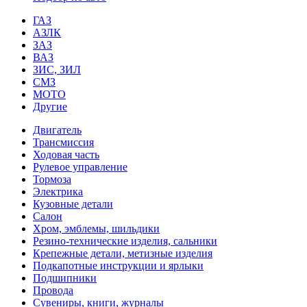
ГАЗ
АЗЛК
ЗАЗ
ВАЗ
ЗИС, ЗИЛ
СМЗ
МОТО
Другие
Двигатель
Трансмиссия
Ходовая часть
Рулевое управление
Тормоза
Электрика
Кузовные детали
Салон
Хром, эмблемы, шильдики
Резино-технические изделия, сальники
Крепежные детали, метизные изделия
Подкапотные инструкции и ярлыки
Подшипники
Провода
Сувениры, книги, журналы