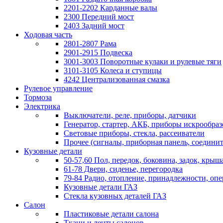
2201-2202 Карданные валы
2300 Передний мост
2403 Задний мост
Ходовая часть
2801-2807 Рама
2901-2915 Подвеска
3001-3003 Поворотные кулаки и рулевые тяги
3101-3105 Колеса и ступицы
4242 Централизованная смазка
Рулевое управление
Тормоза
Электрика
Выключатели, реле, приборы, датчики
Генератор, стартер, АКБ, приборы искрообра
Световые приборы, стекла, рассеиватели
Прочее (сигналы, приборная панель, соедини
Кузовные детали
50-57,60 Пол, передок, боковина, задок, крыша
61-78 Двери, сиденье, перегородка
79-84 Радио, отопление, принадлежности, оп
Кузовные детали ГАЗ
Стекла кузовных деталей ГАЗ
Салон
Пластиковые детали салона
Ткани и ленты салонов