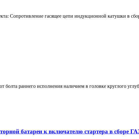
екта: Сопротивление гасящее цепи индукционной катушки в сбор
т болта раннего исполнения наличием в головке круглого углуб
торной батареи к включателю стартера в сборе ГАЗ