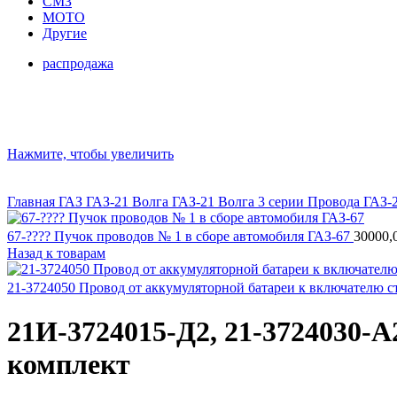
СМЗ
МОТО
Другие
распродажа
Нажмите, чтобы увеличить
Главная
ГАЗ
ГАЗ-21 Волга
ГАЗ-21 Волга 3 серии
Провода ГАЗ-2
67-???? Пучок проводов № 1 в сборе автомобиля ГАЗ-67
30000,
Назад к товарам
21-3724050 Провод от аккумуляторной батареи к включателю ст
21И-3724015-Д2, 21-3724030-А
комплект