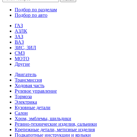
Подбор по разделам
Подбор по авто
ГАЗ
АЗЛК
ЗАЗ
ВАЗ
ЗИС, ЗИЛ
СМЗ
МОТО
Другие
Двигатель
Трансмиссия
Ходовая часть
Рулевое управление
Тормоза
Электрика
Кузовные детали
Салон
Хром, эмблемы, шильдики
Резино-технические изделия, сальники
Крепежные детали, метизные изделия
Подкапотные инструкции и ярлыки