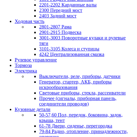
2201-2202 Карданные валы
2300 Передний мост
2403 Задний мост
Ходовая часть
2801-2807 Рама
2901-2915 Подвеска
3001-3003 Поворотные кулаки и рулевые
тяги
3101-3105 Колеса и ступицы
4242 Централизованная смазка
Рулевое управление
Тормоза
Электрика
Выключатели, реле, приборы, датчики
Генератор, стартер, АКБ, приборы
искрообразования
Световые приборы, стекла, рассеиватели
Прочее (сигналы, приборная панель,
соединители проводов)
Кузовные детали
50-57,60 Пол, передок, боковина, задок,
крыша, тент
61-78 Двери, сиденье, перегородка
79-84 Радио, отопление, принадлежности,
оперение