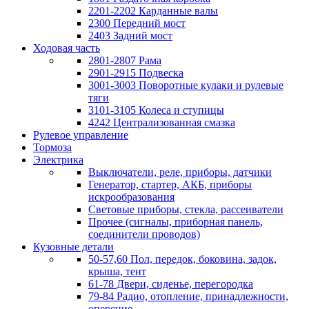
2201-2202 Карданные валы
2300 Передний мост
2403 Задний мост
Ходовая часть
2801-2807 Рама
2901-2915 Подвеска
3001-3003 Поворотные кулаки и рулевые
тяги
3101-3105 Колеса и ступицы
4242 Централизованная смазка
Рулевое управление
Тормоза
Электрика
Выключатели, реле, приборы, датчики
Генератор, стартер, АКБ, приборы
искрообразования
Световые приборы, стекла, рассеиватели
Прочее (сигналы, приборная панель,
соединители проводов)
Кузовные детали
50-57,60 Пол, передок, боковина, задок,
крыша, тент
61-78 Двери, сиденье, перегородка
79-84 Радио, отопление, принадлежности,
оперение