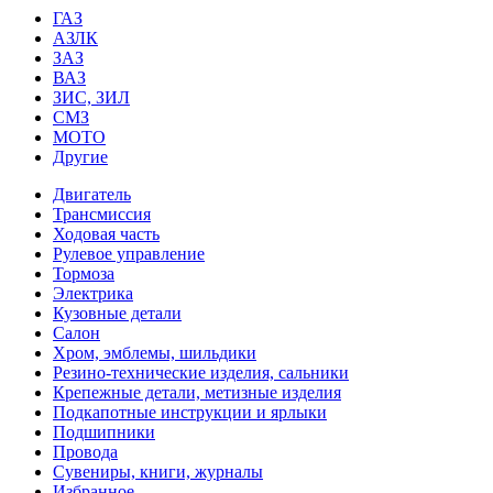
ГАЗ
АЗЛК
ЗАЗ
ВАЗ
ЗИС, ЗИЛ
СМЗ
МОТО
Другие
Двигатель
Трансмиссия
Ходовая часть
Рулевое управление
Тормоза
Электрика
Кузовные детали
Салон
Хром, эмблемы, шильдики
Резино-технические изделия, сальники
Крепежные детали, метизные изделия
Подкапотные инструкции и ярлыки
Подшипники
Провода
Сувениры, книги, журналы
Избранное