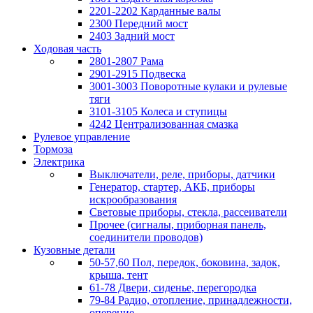
2201-2202 Карданные валы
2300 Передний мост
2403 Задний мост
Ходовая часть
2801-2807 Рама
2901-2915 Подвеска
3001-3003 Поворотные кулаки и рулевые
тяги
3101-3105 Колеса и ступицы
4242 Централизованная смазка
Рулевое управление
Тормоза
Электрика
Выключатели, реле, приборы, датчики
Генератор, стартер, АКБ, приборы
искрообразования
Световые приборы, стекла, рассеиватели
Прочее (сигналы, приборная панель,
соединители проводов)
Кузовные детали
50-57,60 Пол, передок, боковина, задок,
крыша, тент
61-78 Двери, сиденье, перегородка
79-84 Радио, отопление, принадлежности,
оперение