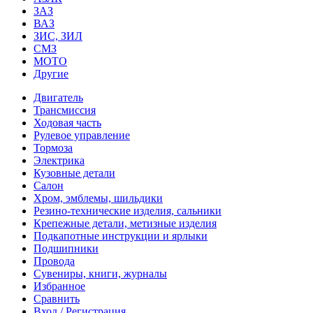
ЗАЗ
ВАЗ
ЗИС, ЗИЛ
СМЗ
МОТО
Другие
Двигатель
Трансмиссия
Ходовая часть
Рулевое управление
Тормоза
Электрика
Кузовные детали
Салон
Хром, эмблемы, шильдики
Резино-технические изделия, сальники
Крепежные детали, метизные изделия
Подкапотные инструкции и ярлыки
Подшипники
Провода
Сувениры, книги, журналы
Избранное
Сравнить
Вход / Регистрация