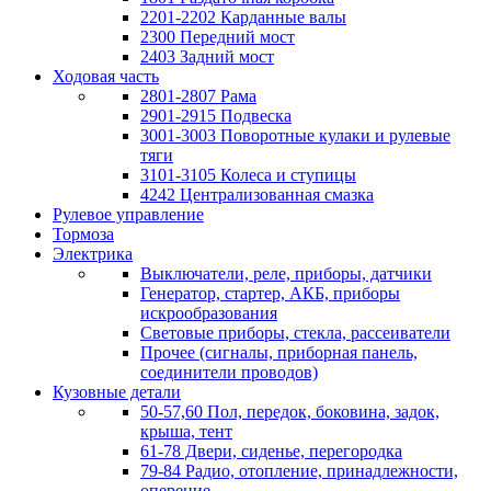
2201-2202 Карданные валы
2300 Передний мост
2403 Задний мост
Ходовая часть
2801-2807 Рама
2901-2915 Подвеска
3001-3003 Поворотные кулаки и рулевые
тяги
3101-3105 Колеса и ступицы
4242 Централизованная смазка
Рулевое управление
Тормоза
Электрика
Выключатели, реле, приборы, датчики
Генератор, стартер, АКБ, приборы
искрообразования
Световые приборы, стекла, рассеиватели
Прочее (сигналы, приборная панель,
соединители проводов)
Кузовные детали
50-57,60 Пол, передок, боковина, задок,
крыша, тент
61-78 Двери, сиденье, перегородка
79-84 Радио, отопление, принадлежности,
оперение