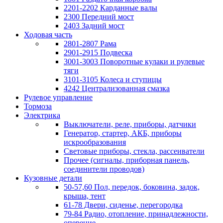
2201-2202 Карданные валы
2300 Передний мост
2403 Задний мост
Ходовая часть
2801-2807 Рама
2901-2915 Подвеска
3001-3003 Поворотные кулаки и рулевые
тяги
3101-3105 Колеса и ступицы
4242 Централизованная смазка
Рулевое управление
Тормоза
Электрика
Выключатели, реле, приборы, датчики
Генератор, стартер, АКБ, приборы
искрообразования
Световые приборы, стекла, рассеиватели
Прочее (сигналы, приборная панель,
соединители проводов)
Кузовные детали
50-57,60 Пол, передок, боковина, задок,
крыша, тент
61-78 Двери, сиденье, перегородка
79-84 Радио, отопление, принадлежности,
оперение