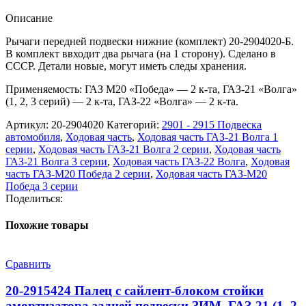
Описание
Рычаги передней подвески нижние (комплект) 20-2904020-Б.
В комплект ввходит два рычага (на 1 сторону). Сделано в
СССР. Детали новые, могут иметь следы хранения.
Применяемость: ГАЗ М20 «Победа» — 2 к-та, ГАЗ-21 «Волга»
(1, 2, 3 серий) — 2 к-та, ГАЗ-22 «Волга» — 2 к-та.
Артикул:
20-2904020
Категорий:
2901 - 2915 Подвеска
автомобиля
,
Ходовая часть
,
Ходовая часть ГАЗ-21 Волга 1
серии
,
Ходовая часть ГАЗ-21 Волга 2 серии
,
Ходовая часть
ГАЗ-21 Волга 3 серии
,
Ходовая часть ГАЗ-22 Волга
,
Ходовая
часть ГАЗ-М20 Победа 2 серии
,
Ходовая часть ГАЗ-М20
Победа 3 серии
Поделиться:
Похожие товары
Сравнить
20-2915424 Палец с сайлент-блоком стойки
амортизатора задней подвески ЗИМ, ГАЗ-21 (1, 2