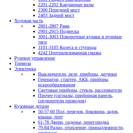
2201-2202 Карданные валы
2300 Передний мост
2403 Задний мост
Ходовая часть
2801-2807 Рама
2901-2915 Подвеска
3001-3003 Поворотные кулаки и рулевые
тяги
3101-3105 Колеса и ступицы
4242 Централизованная смазка
Рулевое управление
Тормоза
Электрика
Выключатели, реле, приборы, датчики
Генератор, стартер, АКБ, приборы
искрообразования
Световые приборы, стекла, рассеиватели
Прочее (сигналы, приборная панель,
соединители проводов)
Кузовные детали
50-57,60 Пол, передок, боковина, задок,
крыша, тент
61-78 Двери, сиденье, перегородка
79-84 Радио, отопление, принадлежности,
оперение