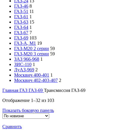
ГАЗ-24
13
ГАЗ-46
8
ГАЗ-51
11
ГАЗ-61
1
ГАЗ-63
15
ГАЗ-64
1
ГАЗ-67
7
ГАЗ-69
103
ГАЗ-А, М1
19
ГАЗ-М20 2 серии
59
ГАЗ-М20 3 серии
59
ЗАЗ 966-968
1
ЗИС-110
1
ЛуАЗ-969
2
Москвич 400-401
1
Москвич 402-403-407
2
Главная
ГАЗ
ГАЗ-69
Трансмиссия ГАЗ-69
Отображение 1–32 из 103
Показать боковую панель
Сравнить