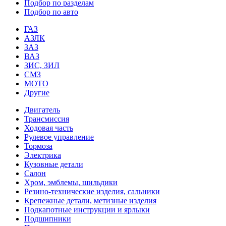
Подбор по разделам
Подбор по авто
ГАЗ
АЗЛК
ЗАЗ
ВАЗ
ЗИС, ЗИЛ
СМЗ
МОТО
Другие
Двигатель
Трансмиссия
Ходовая часть
Рулевое управление
Тормоза
Электрика
Кузовные детали
Салон
Хром, эмблемы, шильдики
Резино-технические изделия, сальники
Крепежные детали, метизные изделия
Подкапотные инструкции и ярлыки
Подшипники