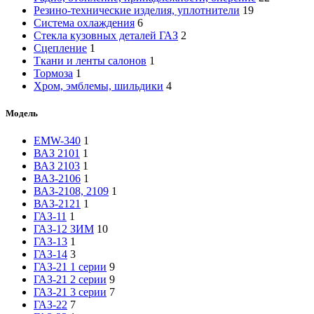
Резино-технические изделия, уплотнители
19
Система охлаждения
6
Стекла кузовных деталей ГАЗ
2
Сцепление
1
Ткани и ленты салонов
1
Тормоза
1
Хром, эмблемы, шильдики
4
Модель
EMW-340
1
ВАЗ 2101
1
ВАЗ 2103
1
ВАЗ-2106
1
ВАЗ-2108, 2109
1
ВАЗ-2121
1
ГАЗ-11
1
ГАЗ-12 ЗИМ
10
ГАЗ-13
1
ГАЗ-14
3
ГАЗ-21 1 серии
9
ГАЗ-21 2 серии
9
ГАЗ-21 3 серии
7
ГАЗ-22
7