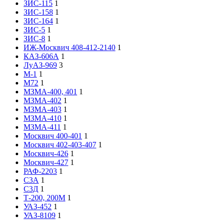
ЗИС-115
1
ЗИС-158
1
ЗИС-164
1
ЗИС-5
1
ЗИС-8
1
ИЖ-Москвич 408-412-2140
1
КАЗ-606А
1
ЛуАЗ-969
3
М-1
1
М72
1
МЗМА-400, 401
1
МЗМА-402
1
МЗМА-403
1
МЗМА-410
1
МЗМА-411
1
Москвич 400-401
1
Москвич 402-403-407
1
Москвич-426
1
Москвич-427
1
РАФ-2203
1
С3А
1
С3Д
1
Т-200, 200М
1
УАЗ-452
1
УАЗ-8109
1