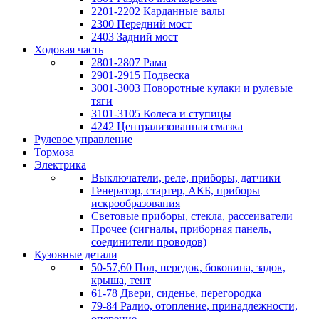
2201-2202 Карданные валы
2300 Передний мост
2403 Задний мост
Ходовая часть
2801-2807 Рама
2901-2915 Подвеска
3001-3003 Поворотные кулаки и рулевые
тяги
3101-3105 Колеса и ступицы
4242 Централизованная смазка
Рулевое управление
Тормоза
Электрика
Выключатели, реле, приборы, датчики
Генератор, стартер, АКБ, приборы
искрообразования
Световые приборы, стекла, рассеиватели
Прочее (сигналы, приборная панель,
соединители проводов)
Кузовные детали
50-57,60 Пол, передок, боковина, задок,
крыша, тент
61-78 Двери, сиденье, перегородка
79-84 Радио, отопление, принадлежности,
оперение