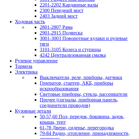
2201-2202 Карданные валы
2300 Передний мост
2403 Задний мост
Ходовая часть
2801-2807 Рама
2901-2915 Подвеска
3001-3003 Поворотные кулаки и рулевые
тяги
3101-3105 Колеса и ступицы
4242 Централизованная смазка
Рулевое управление
Тормоза
Электрика
Выключатели, реле, приборы, датчики
Генератор, стартер, АКБ, приборы
искрообразования
Световые приборы, стекла, рассеиватели
Прочее (сигналы, приборная панель,
соединители проводов)
Кузовные детали
50-57,60 Пол, передок, боковина, задок,
крыша, тент
61-78 Двери, сиденье, перегородка
79-84 Радио, отопление, принадлежности,
оперение