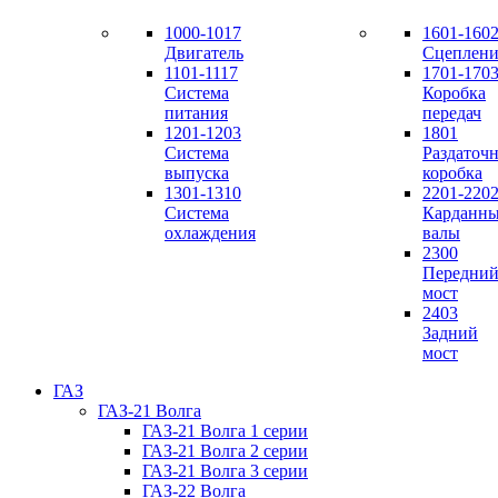
1000-1017
1601-160
Двигатель
Сцеплени
1101-1117
1701-170
Система
Коробка
питания
передач
1201-1203
1801
Система
Раздаточн
выпуска
коробка
1301-1310
2201-220
Система
Карданн
охлаждения
валы
2300
Передни
мост
2403
Задний
мост
ГАЗ
ГАЗ-21 Волга
ГАЗ-21 Волга 1 серии
ГАЗ-21 Волга 2 серии
ГАЗ-21 Волга 3 серии
ГАЗ-22 Волга