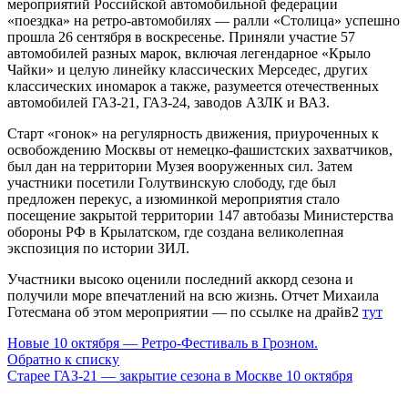
мероприятий Российской автомобильной федерации
«поездка» на ретро-автомобилях — ралли «Столица» успешно
прошла 26 сентября в воскресенье. Приняли участие 57
автомобилей разных марок, включая легендарное «Крыло
Чайки» и целую линейку классических Мерседес, других
классических иномарок а также, разумеется отечественных
автомобилей ГАЗ-21, ГАЗ-24, заводов АЗЛК и ВАЗ.
Старт «гонок» на регулярность движения, приуроченных к
освобождению Москвы от немецко-фашистских захватчиков,
был дан на территории Музея вооруженных сил. Затем
участники посетили Голутвинскую слободу, где был
предложен перекус, а изюминкой мероприятия стало
посещение закрытой территории 147 автобазы Министерства
обороны РФ в Крылатском, где создана великолепная
экспозиция по истории ЗИЛ.
Участники высоко оценили последний аккорд сезона и
получили море впечатлений на всю жизнь. Отчет Михаила
Готесмана об этом мероприятии — по ссылке на драйв2
тут
Новые
10 октября — Ретро-Фестиваль в Грозном.
Обратно к списку
Старее
ГАЗ-21 — закрытие сезона в Москве 10 октября