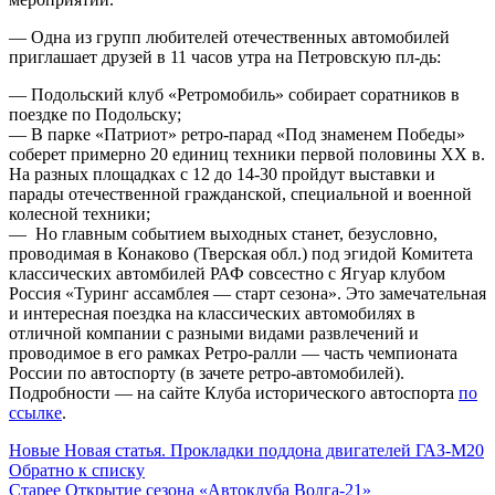
— Одна из групп любителей отечественных автомобилей
приглашает друзей в 11 часов утра на Петровскую пл-дь:
— Подольский клуб «Ретромобиль» собирает соратников в
поездке по Подольску;
— В парке «Патриот» ретро-парад «Под знаменем Победы»
соберет примерно 20 единиц техники первой половины ХХ в.
На разных площадках с 12 до 14-30 пройдут выставки и
парады отечественной гражданской, специальной и военной
колесной техники;
— Но главным событием выходных станет, безусловно,
проводимая в Конаково (Тверская обл.) под эгидой Комитета
классических автомбилей РАФ совсестно с Ягуар клубом
Россия «Туринг ассамблея — старт сезона». Это замечательная
и интересная поездка на классических автомобилях в
отличной компании с разными видами развлечений и
проводимое в его рамках Ретро-ралли — часть чемпионата
России по автоспорту (в зачете ретро-автомобилей).
Подробности — на сайте Клуба исторического автоспорта
по
ссылке
.
Новые
Новая статья. Прокладки поддона двигателей ГАЗ-М20
Обратно к списку
Старее
Открытие сезона «Автоклуба Волга-21»