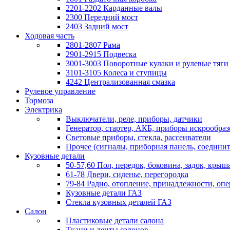
2201-2202 Карданные валы
2300 Передний мост
2403 Задний мост
Ходовая часть
2801-2807 Рама
2901-2915 Подвеска
3001-3003 Поворотные кулаки и рулевые тяги
3101-3105 Колеса и ступицы
4242 Централизованная смазка
Рулевое управление
Тормоза
Электрика
Выключатели, реле, приборы, датчики
Генератор, стартер, АКБ, приборы искрообра
Световые приборы, стекла, рассеиватели
Прочее (сигналы, приборная панель, соедини
Кузовные детали
50-57,60 Пол, передок, боковина, задок, крыша
61-78 Двери, сиденье, перегородка
79-84 Радио, отопление, принадлежности, оп
Кузовные детали ГАЗ
Стекла кузовных деталей ГАЗ
Салон
Пластиковые детали салона
Ткани и ленты салонов