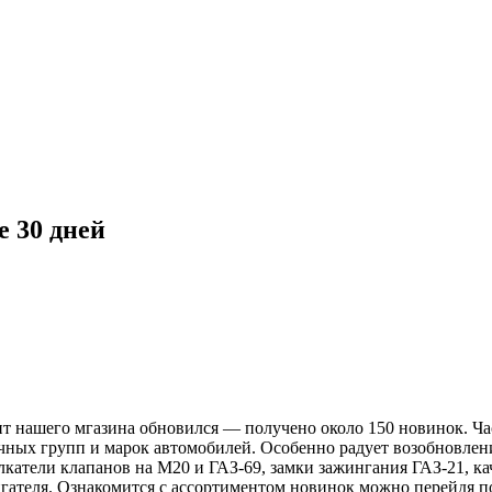
 30 дней
ент нашего мгазина обновился — получено около 150 новинок. Ч
ных групп и марок автомобилей. Особенно радует возобновлени
олкатели клапанов на М20 и ГАЗ-69, замки зажингания ГАЗ-21, 
игателя. Ознакомится с ассортиментом новинок можно перейдя 